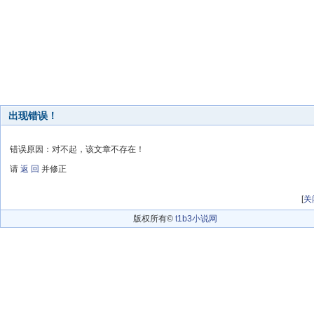
出现错误！
错误原因：对不起，该文章不存在！
请
返 回
并修正
[
关
版权所有©
t1b3小说网