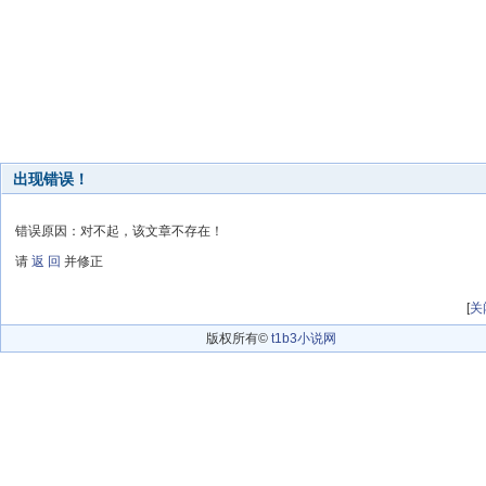
出现错误！
错误原因：对不起，该文章不存在！
请
返 回
并修正
[
关
版权所有©
t1b3小说网