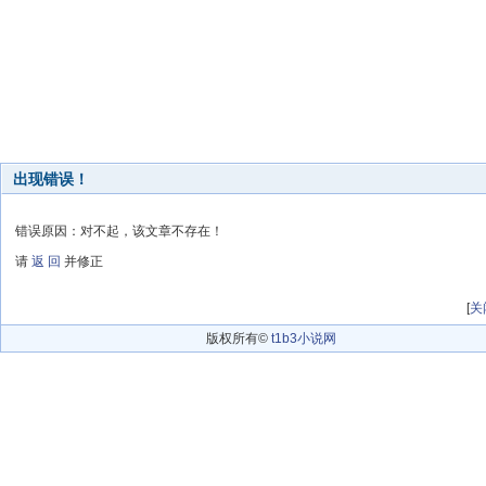
出现错误！
错误原因：对不起，该文章不存在！
请
返 回
并修正
[
关
版权所有©
t1b3小说网