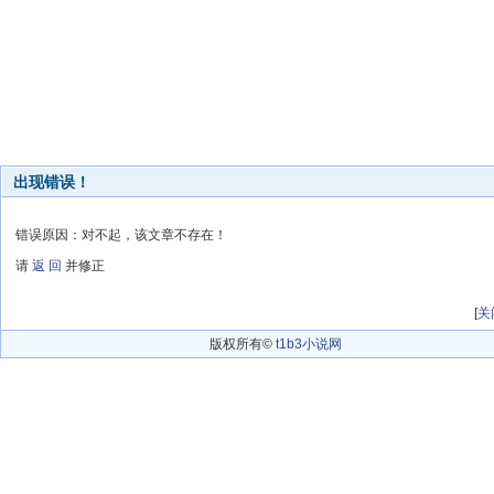
出现错误！
错误原因：对不起，该文章不存在！
请
返 回
并修正
[
关
版权所有©
t1b3小说网