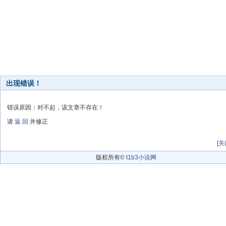
出现错误！
错误原因：对不起，该文章不存在！
请
返 回
并修正
[
关
版权所有©
t1b3小说网