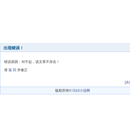
出现错误！
错误原因：对不起，该文章不存在！
请
返 回
并修正
[
关
版权所有©
t1b3小说网