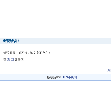
出现错误！
错误原因：对不起，该文章不存在！
请
返 回
并修正
[
关
版权所有©
t1b3小说网