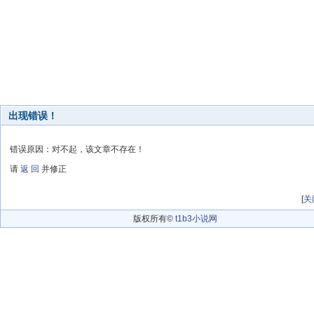
出现错误！
错误原因：对不起，该文章不存在！
请
返 回
并修正
[
关
版权所有©
t1b3小说网