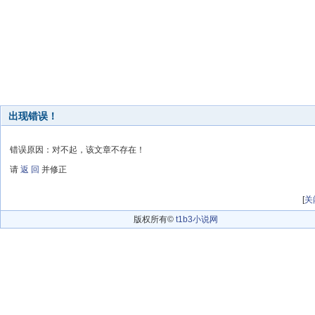
出现错误！
错误原因：对不起，该文章不存在！
请
返 回
并修正
[
关
版权所有©
t1b3小说网