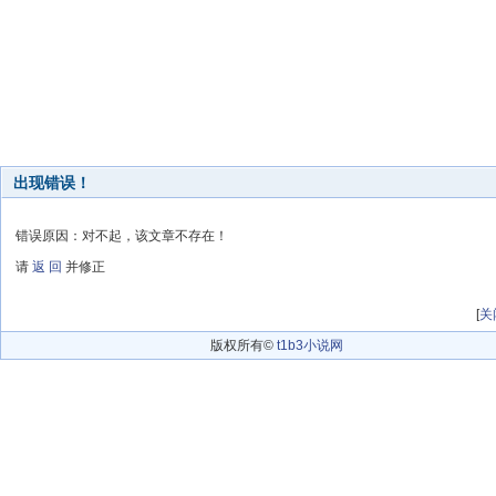
出现错误！
错误原因：对不起，该文章不存在！
请
返 回
并修正
[
关
版权所有©
t1b3小说网