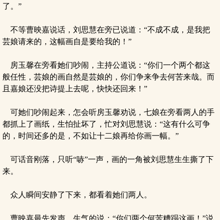
了。”
不等曹映嘉说话，刘思慧在旁已说道：“不成不成，是我把
芸娘请来的，这幅画自是要给我的！”
房玉馨在旁看她们吵闹，主持公道说：“你们一个两个都这
般任性，芸娘的画自然是芸娘的，你们争来争去何苦来哉。而
且嘉娘还没把诗提上去呢，快快还回来！”
可她们吵闹起来，怎会听房玉馨劝说，七娘在旁看两人的手
都抓上了画纸，生怕扯坏了，忙对刘思慧说：“这有什么可争
的，时间还多的是，不如让十二娘再给你画一幅。”
可话音刚落，只听“哧”一声，画的一角被刘思慧生生撕了下
来。
众人瞬间安静了下来，都看着她们两人。
曹映嘉最先发声，生气的说：“你们两个何苦糟蹋这画！”说