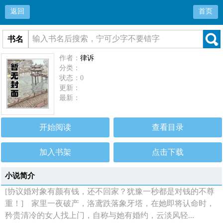
返回
首页
书名
作者：
律诉
分类：
状态：0
更新：
最新：
开始阅读
查看目录
加入书架
点击下载
小说简介
[协议婚对象有颜有钱，还不回家？犹豫一秒都是对钱的不尊
重！] 家里一夜破产，洛鸢跌落象牙塔，在她即将认命时，
矜贵清冷的女人找上门，自称与她有婚约，云淡风轻...